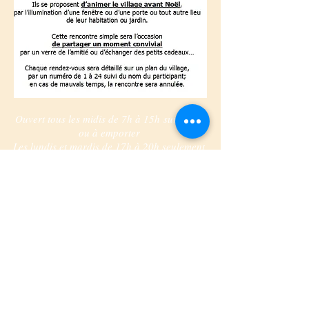
Ouvert tous les midis de 7h à 15h
sur place
ou à emporter
Les lundis et mardis de 17h à 20h seulement
à emporter
Fermé les mercredis, jeudis, vendredis,
samedis et dimanches soirs
Réservation conseillée
Avenue Clémenceau - 04150 REVEST DU
BION
04.92.79.80.14