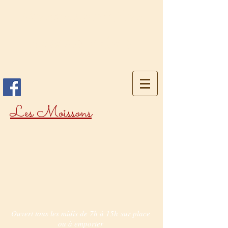
Restaurant Les
Marronniers
Les Moissons
Ouvert tous les midis de 7h à 15h
sur place
ou à emporter